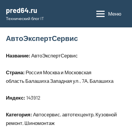
Перейти
pred64.ru
к
Меню
Технический блог IT
содержимому
АвтоЭкспертСервис
Название:
АвтоЭкспертСервис
Страна:
Россия Москва и Московская
область Балашиха Западная ул., 7А, Балашиха
Индекс:
143912
Категория:
Автосервис, автотехцентр, Кузовной
ремонт, Шиномонтаж