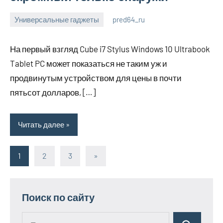
Универсальные гаджеты
pred64_ru
6
Нет
июля
комментариев
На первый взгляд Cube i7 Stylus Windows 10 Ultrabook
2023
Tablet PC может показаться не таким уж и
продвинутым устройством для цены в почти
пятьсот долларов, […]
Читать далее
1
2
3
Следующие
»
Пагинация
записи
записей
Поиск по сайту
Поиск