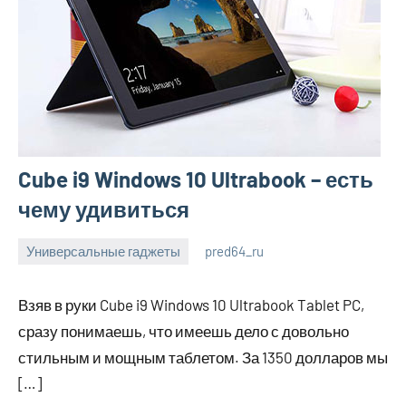
Cube i9 Windows 10 Ultrabook – есть
чему удивиться
Универсальные гаджеты
pred64_ru
6
Нет
июля
комментариев
Взяв в руки Cube i9 Windows 10 Ultrabook Tablet PC,
2023
сразу понимаешь, что имеешь дело с довольно
стильным и мощным таблетом. За 1350 долларов мы
[…]