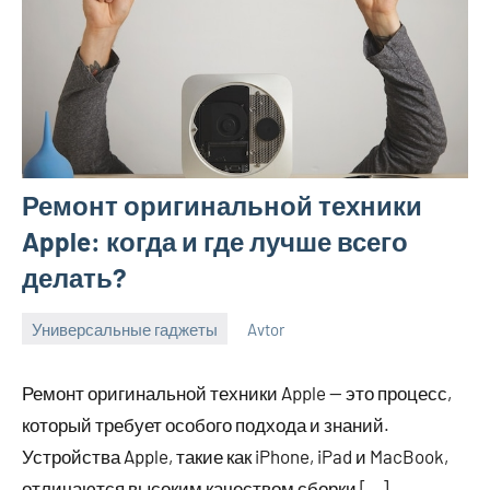
Ремонт оригинальной техники
Apple: когда и где лучше всего
делать?
Универсальные гаджеты
Avtor
28
Нет
октября
комментариев
Ремонт оригинальной техники Apple — это процесс,
2024
который требует особого подхода и знаний.
Устройства Apple, такие как iPhone, iPad и MacBook,
отличаются высоким качеством сборки […]