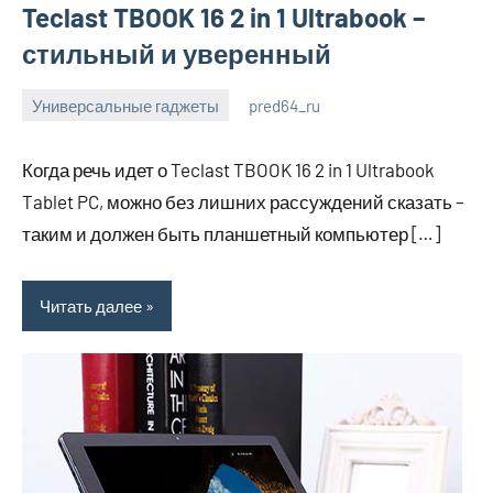
Teclast TBOOK 16 2 in 1 Ultrabook –
стильный и уверенный
Универсальные гаджеты
pred64_ru
6
Нет
июля
комментариев
Когда речь идет о Teclast TBOOK 16 2 in 1 Ultrabook
2023
Tablet PC, можно без лишних рассуждений сказать –
таким и должен быть планшетный компьютер […]
Читать далее