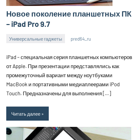
Новое поколение планшетных ПК
– iPad Pro 9.7
Универсальные гаджеты
pred64_ru
6
Нет
июля
комментариев
iPad – специальная серия планшетных компьютеров
2023
от Apple. При презентации представлялись как
промежуточный вариант между ноутбуками
MacBook и портативными медиаплеерами iPod
Touch. Предназначены для выполнения […]
Читать далее