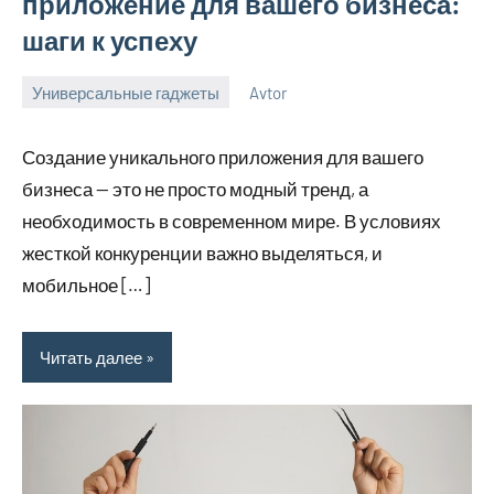
приложение для вашего бизнеса:
шаги к успеху
Универсальные гаджеты
Avtor
6
Нет
декабря
комментариев
Создание уникального приложения для вашего
2024
бизнеса — это не просто модный тренд, а
необходимость в современном мире. В условиях
жесткой конкуренции важно выделяться, и
мобильное […]
Читать далее