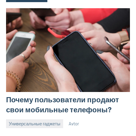
Почему пользователи продают
свои мобильные телефоны?
Универсальные гаджеты
Avtor
3
Нет
сентября
комментариев