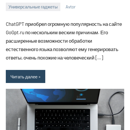
Универсальные гаджеты
Avtor
17
Нет
октября
комментариев
ChatGPT приобрел огромную популярность на сайте
2023
GoGpt.ru по нескольким веским причинам. Его
расширенные возможности обработки
естественного языка позволяют ему генерировать
ответы, очень похожие на человеческий […]
Читать далее