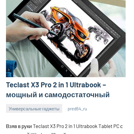
Teclast X3 Pro 2 in 1 Ultrabook –
мощный и самодостаточный
Универсальные гаджеты
pred64_ru
6
Нет
июля
комментариев
Взяв в руки Teclast X3 Pro 2 in 1 Ultrabook Tablet PC с
2023