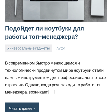
Подойдет ли ноутбуки для
работы топ-менеджера?
Универсальные гаджеты
Avtor
14
Нет
сентября
комментариев
В современном быстро меняющемся и
2023
технологически продвинутом мире ноутбуки стали
важным инструментом для профессионалов во всех
отраслях. Однако, когда речь заходит о работе топ-
менеджера, возникает […]
Читать далее