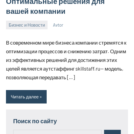
Оптимальные решения для
вашей компании
Бизнес и Новости
Avtor
27
Нет
сентября
комментариев
В современном мире бизнеса компании стремятся к
2024
оптимизации процессов и снижению затрат. Одним
из эффективных решений для достижения этих
целей является аутстаффинг skillstaff.ru— модель,
позволяющая передавать […]
Читать далее
Поиск по сайту
Поиск