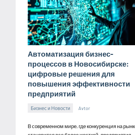
Автоматизация бизнес-
процессов в Новосибирске:
цифровые решения для
повышения эффективности
предприятий
Бизнес и Новости
Avtor
26
Нет
мая
комментариев
В современном мире, где конкуренция на рынк
2025
становится все более жесткой, предприятия