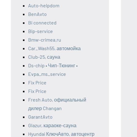
Auto-helpdom
BenAvto
Bi connected
Bip-service
Bmw-crimea.ru
Car_Wash55, автомойка
Club-25, сауна
Ds-chip • Чип-Тюнинг •
Evpa_ms_service
Fix Price
Fix Price
Fresh Auto, официальный
дилер Changan
GarantAvto
Glazur, караоке-сауна
Hyundai КлючАвто, автоцентр