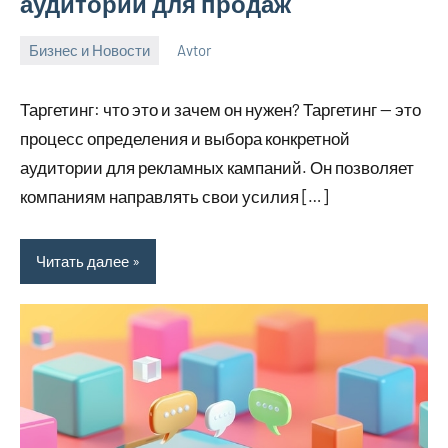
аудитории для продаж
Бизнес и Новости
Avtor
21
Нет
апреля
комментариев
Таргетинг: что это и зачем он нужен? Таргетинг — это
2026
процесс определения и выбора конкретной
аудитории для рекламных кампаний. Он позволяет
компаниям направлять свои усилия […]
Читать далее