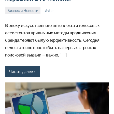
Бизнес и Новости
Avtor
19
Нет
апреля
комментариев
В эпоху искусственного интеллекта и голосовых
2026
ассистентов привычные методы продвижения
бренда теряют былую эффективность. Сегодня
недостаточно просто быть на первых строчках
поисковой выдачи — важно, […]
Читать далее