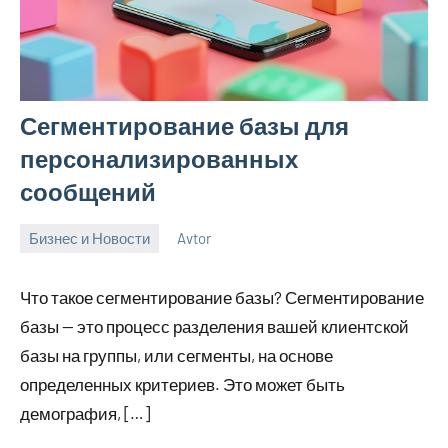
Сегментирование базы для
персонализированных
сообщений
Бизнес и Новости
Avtor
20
Нет
апреля
комментариев
Что такое сегментирование базы? Сегментирование
2026
базы — это процесс разделения вашей клиентской
базы на группы, или сегменты, на основе
определенных критериев. Это может быть
демография, […]