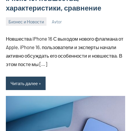
характеристики, сравнение
Бизнес и Новости
Avtor
7
Нет
апреля
комментариев
Новшества iPhone 16 С выходом нового флагмана от
2026
Apple, iPhone 16, пользователи и эксперты начали
активно обсуждать его особенности и новшества. В
этом посте мы […]
Читать далее