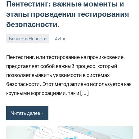
Пентестинг: важные моменты и
этапы проведения тестирования
безопасности.
Бизнес и Новости
Avtor
6
Нет
ноября
комментариев
Пентестинг, или тестирование на проникновение,
2024
представляет собой важный процесс, который
позволяет выявить уязвимости в системах
безопасности. Этот метод активно используется как
крупными корпорациями, так и […]
Читать далее