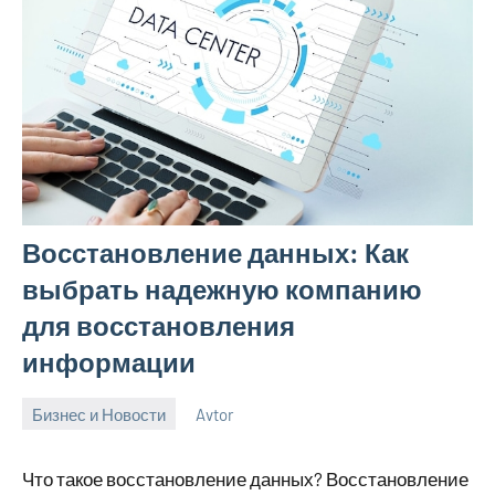
Восстановление данных: Как
выбрать надежную компанию
для восстановления
информации
Бизнес и Новости
Avtor
2
Нет
ноября
комментариев
Что такое восстановление данных? Восстановление
2024