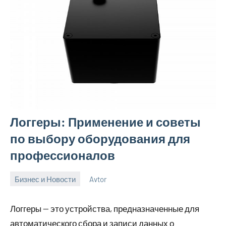
Логгеры: Применение и советы
по выбору оборудования для
профессионалов
Бизнес и Новости
Avtor
20
Нет
ноября
комментариев
Логгеры — это устройства, предназначенные для
2024
автоматического сбора и записи данных о