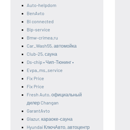
Auto-helpdom
BenAvto
Bi connected
Bip-service
Bmw-crimea.ru
Car_Wash55, автомойка
Club-25, сауна
Ds-chip • Чип-Тюнинг •
Evpa_ms_service
Fix Price
Fix Price
Fresh Auto, официальный
дилер Changan
GarantAvto
Glazur, караоке-сауна
Hyundai КлючАвто, автоцентр