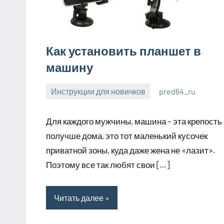
Как установить планшет в
машину
Инструкции для новичков
pred64_ru
6
Нет
июля
комментариев
Для каждого мужчины, машина – эта крепость
2023
получше дома, это тот маленький кусочек
приватной зоны, куда даже жена не «лазит».
Поэтому все так любят свои […]
Читать далее