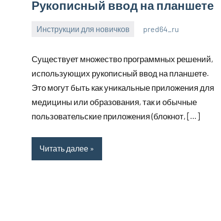
Рукописный ввод на планшете
Инструкции для новичков
pred64_ru
6
Нет
июля
комментариев
Существует множество программных решений,
2023
использующих рукописный ввод на планшете.
Это могут быть как уникальные приложения для
медицины или образования, так и обычные
пользовательские приложения (блокнот, […]
Читать далее