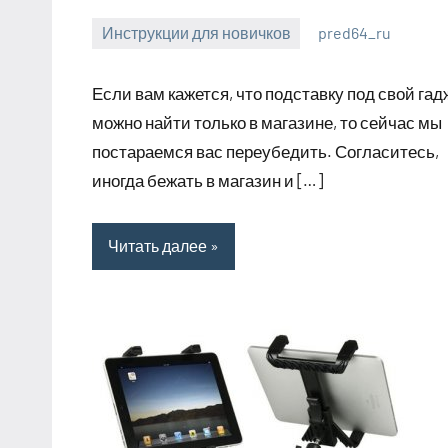
Инструкции для новичков
pred64_ru
6
Нет
июля
комментариев
Если вам кажется, что подставку под свой гад
2023
можно найти только в магазине, то сейчас мы
постараемся вас переубедить. Согласитесь,
иногда бежать в магазин и […]
Читать далее