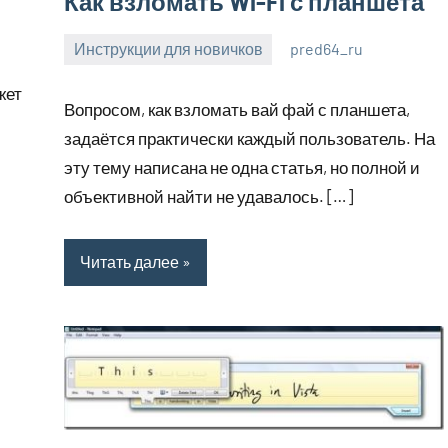
Как взломать Wi-Fi с планшета
Инструкции для новичков
pred64_ru
6
Нет
июля
комментариев
жет
Вопросом, как взломать вай фай с планшета,
2023
задаётся практически каждый пользователь. На
эту тему написана не одна статья, но полной и
объективной найти не удавалось. […]
Читать далее