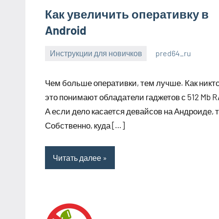
Как увеличить оперативку в
Android
Инструкции для новичков
pred64_ru
6
Нет
июля
комментариев
Чем больше оперативки, тем лучше. Как никт
2023
это понимают обладатели гаджетов с 512 Mb R
А если дело касается девайсов на Андроиде, 
Собственно, куда […]
Читать далее