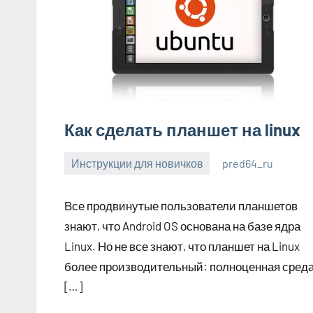
Как сделать планшет на linux
Инструкции для новичков
pred64_ru
6
Нет
июля
комментариев
Все продвинутые пользователи планшетов
2023
знают, что Android OS основана на базе ядра
Linux. Но не все знают, что планшет на Linux
более производительный: полноценная сред
[…]