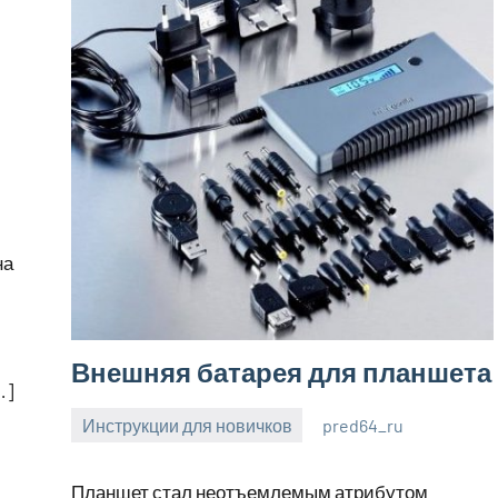
на
Внешняя батарея для планшета
…]
Инструкции для новичков
pred64_ru
6
Нет
июля
комментариев
Планшет стал неотъемлемым атрибутом