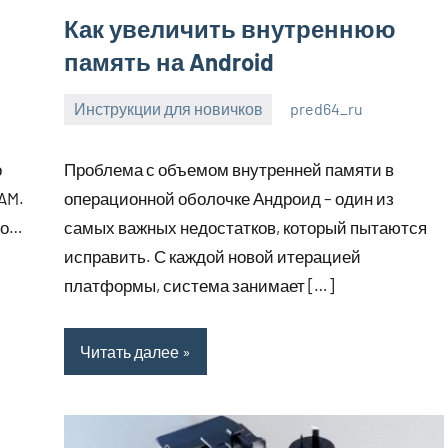
Как увеличить внутреннюю
память на Android
Инструкции для новичков
pred64_ru
6
Нет
июля
комментариев
о
Проблема с объемом внутренней памяти в
2023
AM.
операционной оболочке Андроид – один из
то…
самых важных недостатков, который пытаются
исправить. С каждой новой итерацией
платформы, система занимает […]
Читать далее