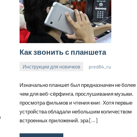
Как звонить с планшета
Инструкции для новичков
pred64_ru
6
Нет
июля
комментариев
Изначально планшет был предназначен не более
2023
чем для веб-сёрфинга, прослушивания музыки,
просмотра фильмов и чтения книг. Хотя первые
устройства обладали небольшим количеством
а
встроенных приложений, эра […]