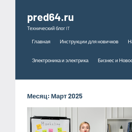
Перейти
к
pred64.ru
содержимому
Технический блог IT
Главная
Инструкции для новичков
Н
Электроника и электрика
Бизнес и Ново
Месяц:
Март 2025