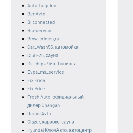
Auto-helpdom
BenAvto
Bi connected
Bip-service
Bmw-crimea.ru
Car_Wash55, автомойка
Club-25, сауна
Ds-chip • Чип-Тюнинг •
Evpa_ms_service
Fix Price
Fix Price
Fresh Auto, официальный
дилер Changan
GarantAvto
Glazur, караоке-сауна
Hyundai КлючАвто, автоцентр