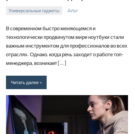
Универсальные гаджеты
Avtor
14
Нет
сентября
комментариев
В современном быстро меняющемся и
2023
технологически продвинутом мире ноутбуки стали
важным инструментом для профессионалов во всех
отраслях. Однако, когда речь заходит о работе топ-
менеджера, возникает […]
Читать далее