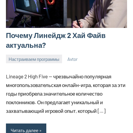
Почему Линейдж 2 Хай Файв
актуальна?
Настраиваем программы
Avtor
13
Нет
сентября
комментариев
Lineage 2 High Five — чрезвычайно популярная
2023
многопользовательская онлайн-игра, которая за эти
годы приобрела значительное количество
поклонников. Он предлагает уникальный и
захватывающий игровой опыт, который […]
Читать далее