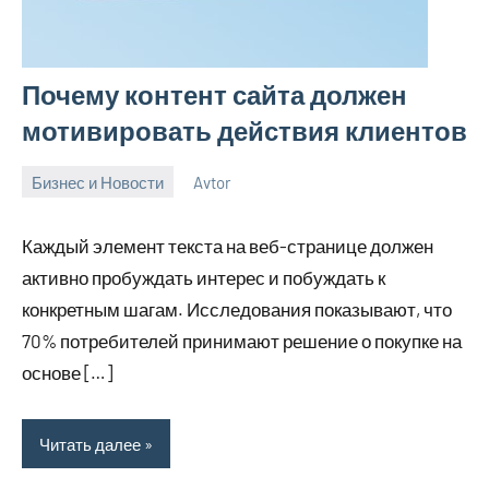
Почему контент сайта должен
мотивировать действия клиентов
Бизнес и Новости
Avtor
4
Нет
октября
комментариев
Каждый элемент текста на веб-странице должен
2025
активно пробуждать интерес и побуждать к
конкретным шагам. Исследования показывают, что
70% потребителей принимают решение о покупке на
основе […]
Читать далее