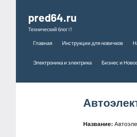
Перейти
к
pred64.ru
содержимому
Технический блог IT
Главная
Инструкции для новичков
Н
Электроника и электрика
Бизнес и Ново
Автоэлек
Название:
Автоэле