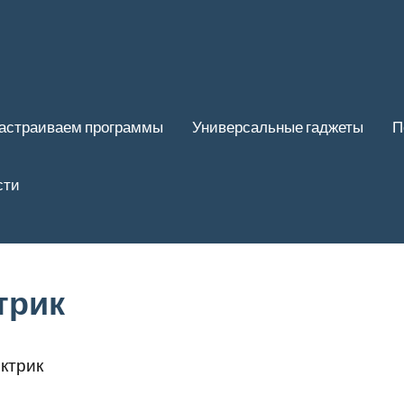
астраиваем программы
Универсальные гаджеты
П
сти
трик
ктрик