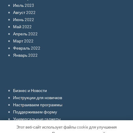
Июль 2023
Август 2022
Июнь 2022
Май 2022
Апрель 2022
Март 2022
Февраль 2022
Январь 2022
Categories
Бизнес и Новости
Инструкции для новичков
Настраиваем программы
Поддерживаем форму
Универсальные гаджеты
Электроника и электрика
Этот веб-сайт использует файлы cookie для улучшения