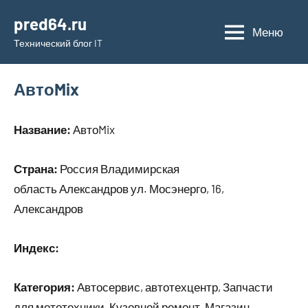
Перейти
pred64.ru
к
Меню
Технический блог IT
содержимому
АвтоMix
Название:
АвтоMix
Страна:
Россия Владимирская
область Александров ул. Мосэнерго, 16,
Александров
Индекс:
Категория:
Автосервис, автотехцентр, Запчасти
для мототехники, Кузовной ремонт, Магазин