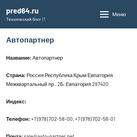
Перейти
pred64.ru
к
Меню
Технический блог IT
содержимому
Автопартнер
Название:
Автопартнер
Страна:
Россия Республика Крым Евпатория
Межквартальный пр., 2Б, Евпатория 297420
Индекс:
Телефон:
+7 (978) 702-58-00, +7 (978) 702-58-01
Почта:
sale@avto-partner.net