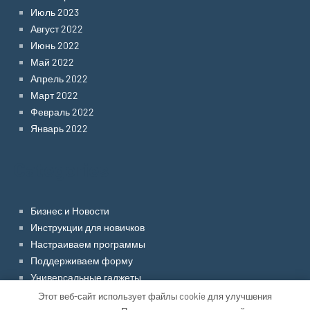
Июль 2023
Август 2022
Июнь 2022
Май 2022
Апрель 2022
Март 2022
Февраль 2022
Январь 2022
Categories
Бизнес и Новости
Инструкции для новичков
Настраиваем программы
Поддерживаем форму
Универсальные гаджеты
Электроника и электрика
Этот веб-сайт использует файлы cookie для улучшения