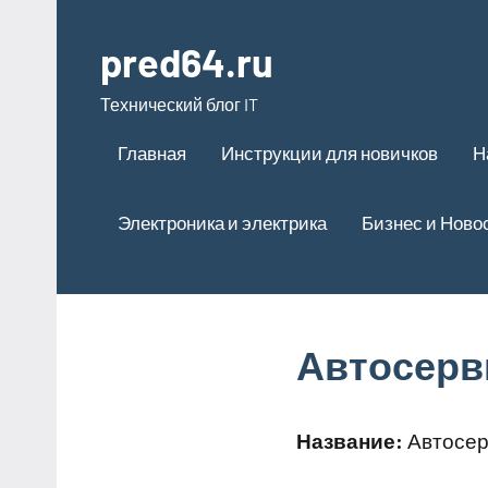
Перейти
к
pred64.ru
содержимому
Технический блог IT
Главная
Инструкции для новичков
Н
Электроника и электрика
Бизнес и Ново
Автосерв
Название:
Автосер