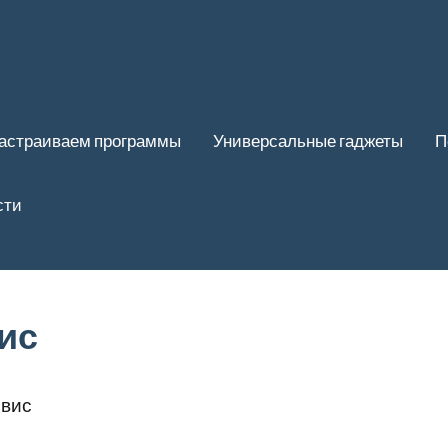
астраиваем программы
Универсальные гаджеты
П
сти
ис
вис