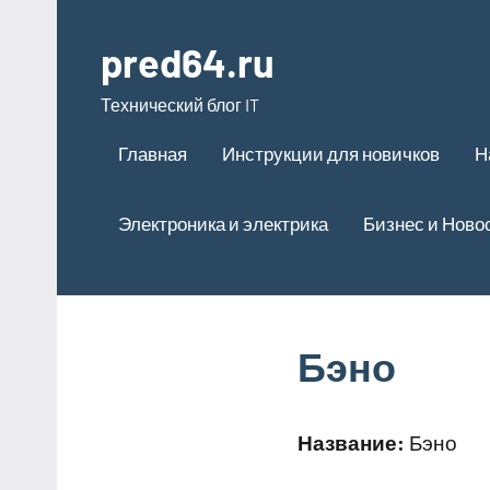
Перейти
к
pred64.ru
содержимому
Технический блог IT
Главная
Инструкции для новичков
Н
Электроника и электрика
Бизнес и Ново
Бэно
Название:
Бэно