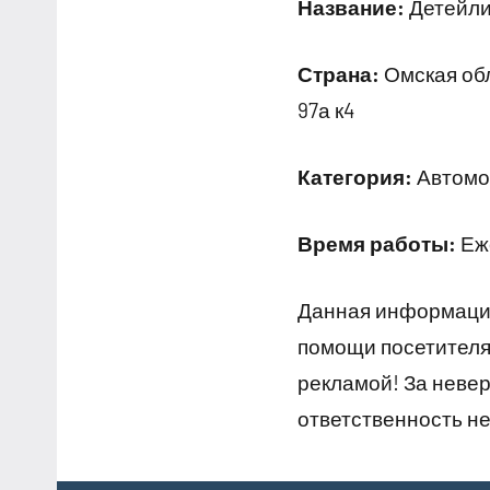
Название:
Детейли
Страна:
Омская обл
97а к4
Категория:
Автомо
Время работы:
Еже
Данная информация
помощи посетителям
рекламой! За неве
ответственность не