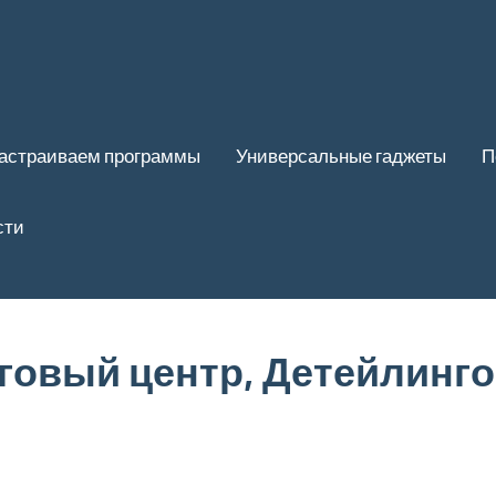
астраиваем программы
Универсальные гаджеты
П
сти
говый центр, Детейлинг