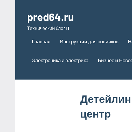
Перейти
к
pred64.ru
содержимому
Технический блог IT
Главная
Инструкции для новичков
Н
Электроника и электрика
Бизнес и Ново
Детейлин
центр