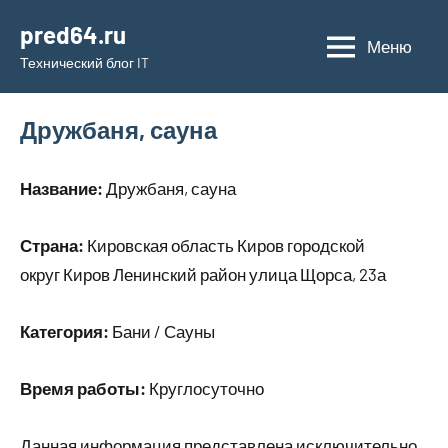
Перейти
pred64.ru
к
Меню
Технический блог IT
содержимому
Дружбаня, сауна
Название:
Дружбаня, сауна
Страна:
Кировская область Киров городской
округ Киров Ленинский район улица Щорса, 23а
Категория:
Бани / Сауны
Время работы:
Круглосуточно
Данная информация представлена исключительно