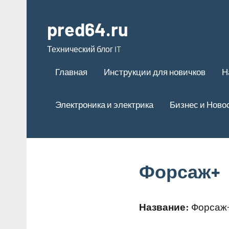
Перейти
к
pred64.ru
содержимому
Технический блог IT
Главная
Инструкции для новичков
Н
Электроника и электрика
Бизнес и Ново
Форсаж+
Название:
Форсаж