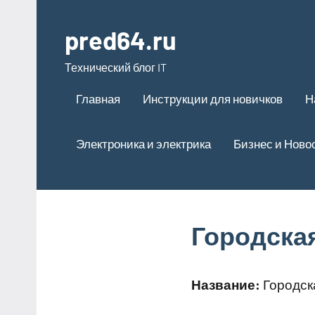
Перейти
к
pred64.ru
содержимому
Технический блог IT
Главная
Инструкции для новичков
Н
Электроника и электрика
Бизнес и Ново
Городска
Название:
Городск