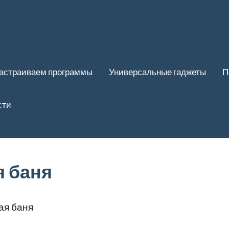
астраиваем программы
Универсальные гаджеты
П
сти
я баня
ая баня