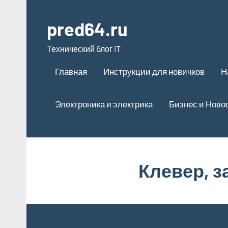
Перейти
к
pred64.ru
содержимому
Технический блог IT
Главная
Инструкции для новичков
Н
Электроника и электрика
Бизнес и Ново
Клевер, 