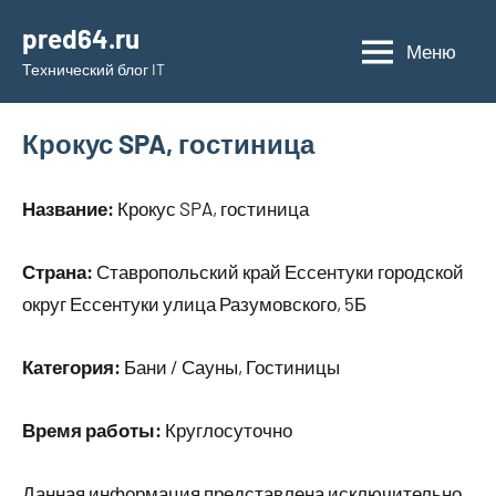
Перейти
pred64.ru
к
Меню
Технический блог IT
содержимому
Крокус SPA, гостиница
Название:
Крокус SPA, гостиница
Страна:
Ставропольский край Ессентуки городской
округ Ессентуки улица Разумовского, 5Б
Категория:
Бани / Сауны, Гостиницы
Время работы:
Круглосуточно
Данная информация представлена исключительно