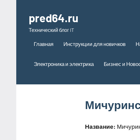
Перейти
к
pred64.ru
содержимому
Технический блог IT
Главная
Инструкции для новичков
Н
Электроника и электрика
Бизнес и Ново
Мичуринс
Название:
Мичурин