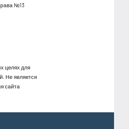
права №13
х целях для
й. Не является
я сайта