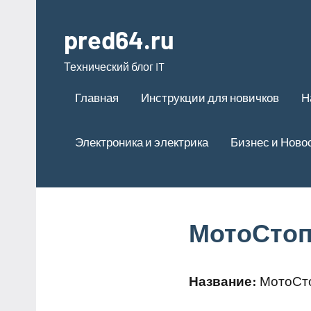
Перейти
к
pred64.ru
содержимому
Технический блог IT
Главная
Инструкции для новичков
Н
Электроника и электрика
Бизнес и Ново
МотоСтоп
Название:
МотоСто