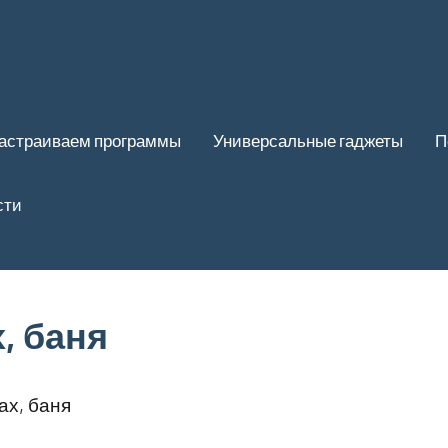
астраиваем программы
Универсальные гаджеты
П
сти
, баня
ах, баня