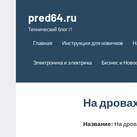
Перейти
к
pred64.ru
содержимому
Технический блог IT
Главная
Инструкции для новичков
Н
Электроника и электрика
Бизнес и Ново
На дровах
Название:
На дров