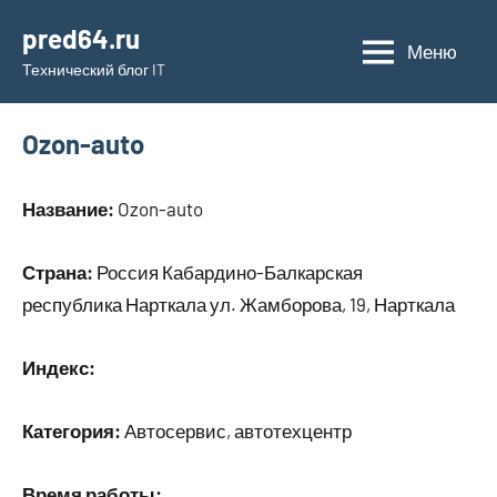
Перейти
pred64.ru
к
Меню
Технический блог IT
содержимому
Ozon-auto
Название:
Ozon-auto
Страна:
Россия Кабардино-Балкарская
республика Нарткала ул. Жамборова, 19, Нарткала
Индекс:
Категория:
Автосервис, автотехцентр
Время работы: