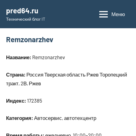
Перейти
pred64.ru
к
Меню
Технический блог IT
содержимому
Remzonarzhev
Название:
Remzonarzhev
Страна:
Россия Тверская область Ржев Торопецкий
тракт, 2В, Ржев
Индекс:
172385
Категория:
Автосервис, автотехцентр
Время работы:
ежедневно, 10:00–20:00