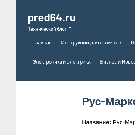
Перейти
к
pred64.ru
содержимому
Технический блог IT
Главная
Инструкции для новичков
Н
Электроника и электрика
Бизнес и Ново
Рус-Марк
Название:
Рус-Мар