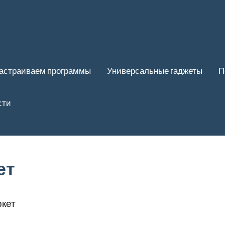
астраиваем программы
Универсальные гаджеты
П
сти
ет
кет