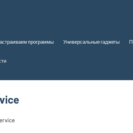
астраиваем программы
Универсальные гаджеты
П
сти
vice
ervice