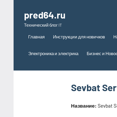
Перейти
к
pred64.ru
содержимому
Технический блог IT
Главная
Инструкции для новичков
Н
Электроника и электрика
Бизнес и Ново
Sevbat Ser
Название:
Sevbat S