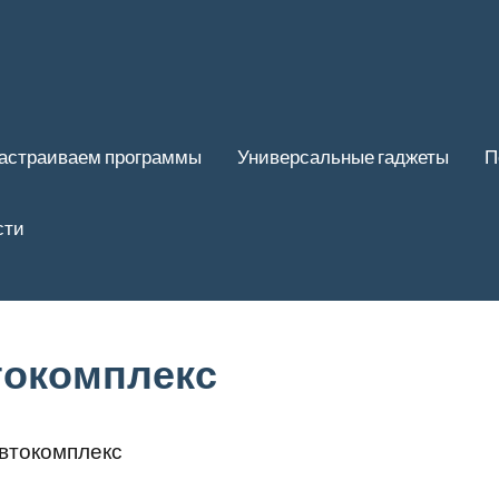
астраиваем программы
Универсальные гаджеты
П
сти
токомплекс
автокомплекс