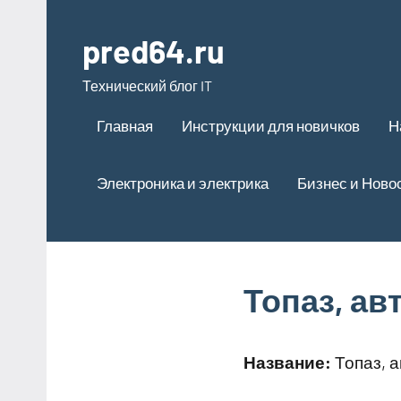
Перейти
к
pred64.ru
содержимому
Технический блог IT
Главная
Инструкции для новичков
Н
Электроника и электрика
Бизнес и Ново
Топаз, ав
Название:
Топаз, 