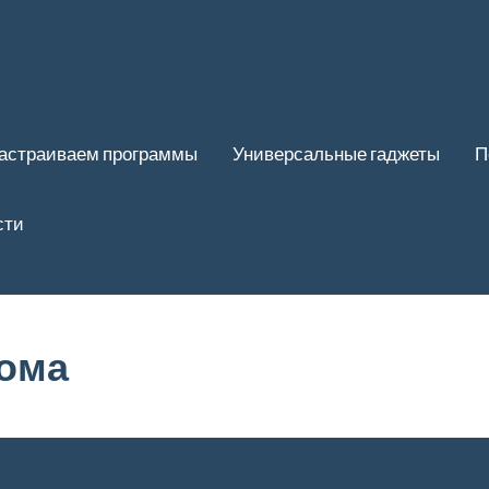
астраиваем программы
Универсальные гаджеты
П
сти
дома