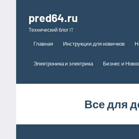
Перейти
к
pred64.ru
содержимому
Технический блог IT
Главная
Инструкции для новичков
Н
Электроника и электрика
Бизнес и Ново
Все для 