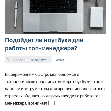
Подойдет ли ноутбуки для
работы топ-менеджера?
Универсальные гаджеты
Avtor
14
Нет
сентября
комментариев
В современном быстро меняющемся и
2023
технологически продвинутом мире ноутбуки стали
важным инструментом для профессионалов во всех
отраслях. Однако, когда речь заходит о работе топ-
менеджера, возникает […]