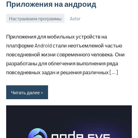
Приложения на андроид
Настраиваем программы
Avtor
2
Нет
января
комментариев
Приложения для мобильных устройств на
2024
платформе Android стали неотъемлемой частью
повседневной жизни современного человека. Они
разработаны для облегчения выполнения ряда
повседневных задач и решения различных […]
Читать далее