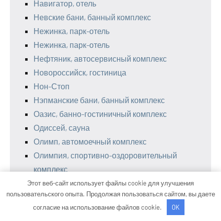
Навигатор, отель
Невские бани, банный комплекс
Нежинка, парк-отель
Нежинка, парк-отель
Нефтяник, автосервисный комплекс
Новороссийск, гостиница
Нон-Стоп
Нэпманские бани, банный комплекс
Оазис, банно-гостиничный комплекс
Одиссей, сауна
Олимп, автомоечный комплекс
Олимпия, спортивно-оздоровительный
комплекс
Ольгин мост, база отдыха
Этот веб-сайт использует файлы cookie для улучшения
пользовательского опыта. Продолжая пользоваться сайтом, вы даете
Островок, сауна
согласие на использование файлов cookie.
OK
Отдых и здоровье, центр