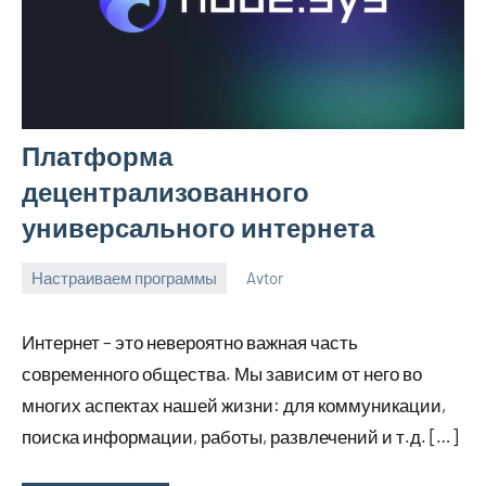
Платформа
децентрализованного
универсального интернета
Настраиваем программы
Avtor
6
Нет
декабря
комментариев
Интернет – это невероятно важная часть
2023
современного общества. Мы зависим от него во
многих аспектах нашей жизни: для коммуникации,
поиска информации, работы, развлечений и т.д. […]