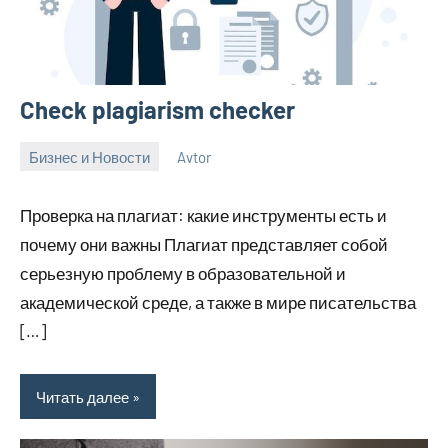
Check plagiarism checker
Бизнес и Новости
Avtor
15
Нет
ноября
комментариев
Проверка на плагиат: какие инструменты есть и
2023
почему они важны Плагиат представляет собой
серьезную проблему в образовательной и
академической среде, а также в мире писательства
[…]
Читать далее