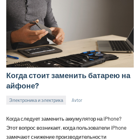
Когда стоит заменить батарею на
айфоне?
Электроника и электрика
Avtor
19
Нет
октября
комментариев
Когда следует заменить аккумулятор на iPhone?
2023
Этот вопрос возникает, когда пользователи iPhone
замечают снижение производительности