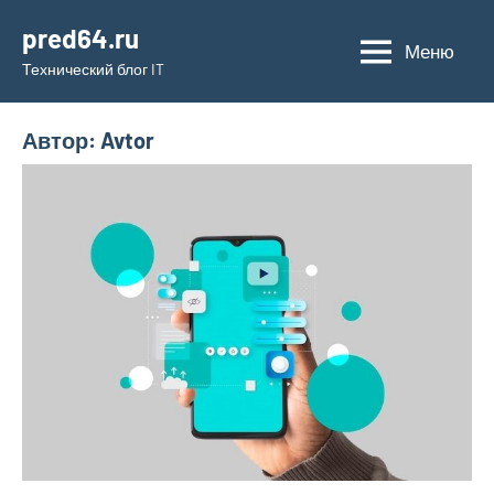
Перейти
pred64.ru
к
Меню
Технический блог IT
содержимому
Автор:
Avtor