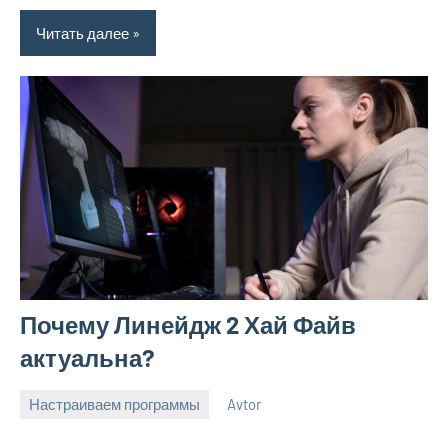
Читать далее
Почему Линейдж 2 Хай Файв
актуальна?
Настраиваем программы
Avtor
13
Нет
сентября
комментариев