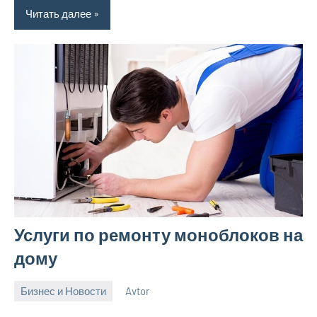
Читать далее
Услуги по ремонту моноблоков на
дому
Бизнес и Новости
Avtor
16
Нет