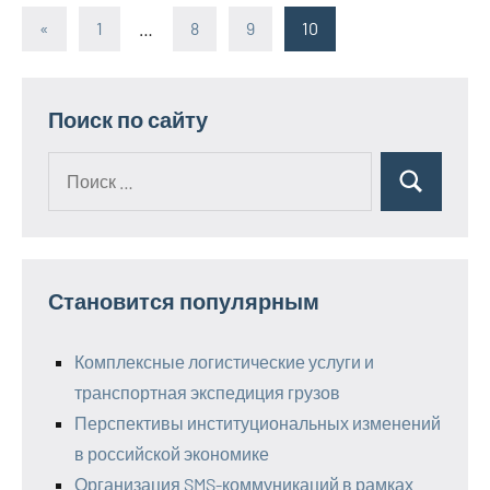
«
Предыдущие
1
…
8
9
10
Пагинация
записи
записей
Поиск по сайту
Поиск
Поиск
для:
Становится популярным
Комплексные логистические услуги и
транспортная экспедиция грузов
Перспективы институциональных изменений
в российской экономике
Организация SMS-коммуникаций в рамках