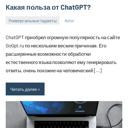
Какая польза от ChatGPT?
Универсальные гаджеты
Avtor
17
Нет
октября
комментариев
ChatGPT приобрел огромную популярность на сайте
2023
GoGpt.ru по нескольким веским причинам. Его
расширенные возможности обработки
естественного языка позволяют ему генерировать
ответы, очень похожие на человеческий […]
Читать далее