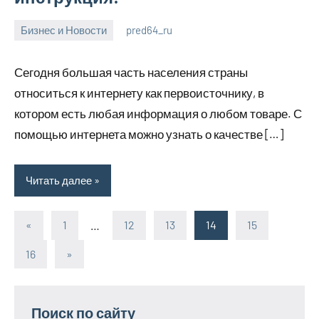
Бизнес и Новости
pred64_ru
6
Нет
июля
комментариев
Сегодня большая часть населения страны
2023
относиться к интернету как первоисточнику, в
котором есть любая информация о любом товаре. С
помощью интернета можно узнать о качестве […]
Читать далее
«
Предыдущие
1
…
12
13
14
15
Пагинация
записи
16
Следующие
»
записей
записи
Поиск по сайту