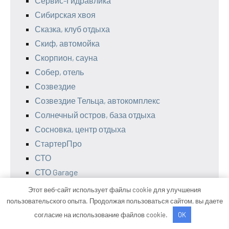
Сервис-Гидравлика
Сибирская хвоя
Сказка, клуб отдыха
Скиф, автомойка
Скорпион, сауна
Собер, отель
Созвездие
Созвездие Тельца, автокомплекс
Солнечный остров, база отдыха
Сосновка, центр отдыха
СтартерПро
СТО
СТО Garage
СТО Гарант
Этот веб-сайт использует файлы cookie для улучшения
СТО Рога и Копыта
пользовательского опыта. Продолжая пользоваться сайтом, вы даете
Стрелец, сауна
согласие на использование файлов cookie.
OK