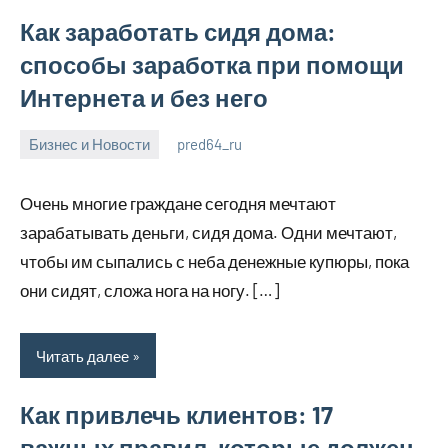
Как заработать сидя дома:
способы заработка при помощи
Интернета и без него
Бизнес и Новости
pred64_ru
6
Нет
июля
комментариев
Очень многие граждане сегодня мечтают
2023
зарабатывать деньги, сидя дома. Одни мечтают,
чтобы им сыпались с неба денежные купюры, пока
они сидят, сложа нога на ногу. […]
Читать далее
Как привлечь клиентов: 17
важных правил, которые должен