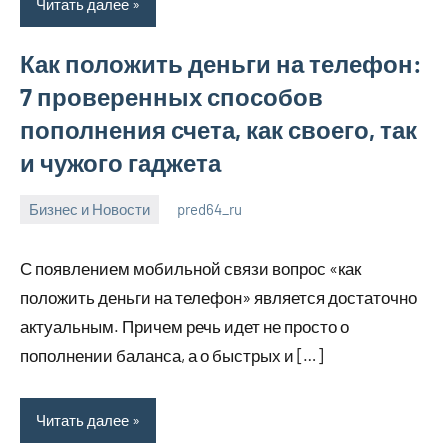
Читать далее
Как положить деньги на телефон:
7 проверенных способов
пополнения счета, как своего, так
и чужого гаджета
Бизнес и Новости
pred64_ru
6
Нет
июля
комментариев
С появлением мобильной связи вопрос «как
2023
положить деньги на телефон» является достаточно
актуальным. Причем речь идет не просто о
пополнении баланса, а о быстрых и […]
Читать далее