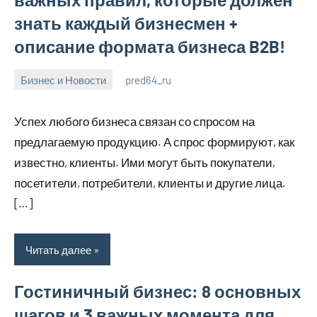
знать каждый бизнесмен +
описание формата бизнеса B2B!
Бизнес и Новости
pred64_ru
6
Нет
июля
комментариев
Успех любого бизнеса связан со спросом на
2023
предлагаемую продукцию. А спрос формируют, как
известно, клиенты. Ими могут быть покупатели,
посетители, потребители, клиенты и другие лица.
[…]
Читать далее
Гостиничный бизнес: 8 основных
шагов и 3 важных момента для