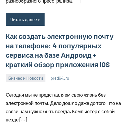
разнообразного пресс-релиза, […]
Читать далее
Как создать электронную почту
на телефоне: 4 популярных
сервиса на базе Андроид +
краткий обзор приложения IOS
Бизнес и Новости
pred64_ru
6
Нет
июля
комментариев
Сегодня мы не представляем свою жизнь без
2023
электронной почты. Дело дошло даже до того, что на
связи нам нужно быть всегда. Компьютер с собой
везде […]