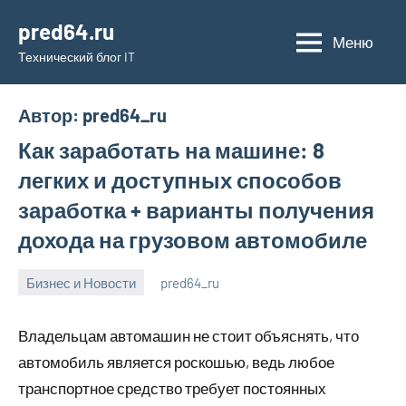
Перейти
pred64.ru
к
Меню
Технический блог IT
содержимому
Автор:
pred64_ru
Как заработать на машине: 8
легких и доступных способов
заработка + варианты получения
дохода на грузовом автомобиле
Бизнес и Новости
pred64_ru
6
Нет
июля
комментариев
Владельцам автомашин не стоит объяснять, что
2023
автомобиль является роскошью, ведь любое
транспортное средство требует постоянных