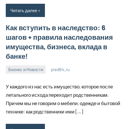
Читать далее
Как вступить в наследство: 6
шагов + правила наследования
имущества, бизнеса, вклада в
банке!
Бизнес и Новости
pred64_ru
6
Нет
июля
комментариев
У каждого из нас есть имущество, которое после
2023
летального исхода переходит родственникам.
Причем мы не говорим о мебели, одежде и бытовой
технике: как родственники ими […]