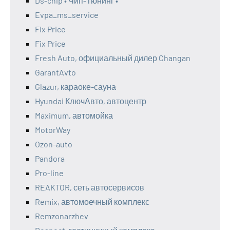
Ds-chip • Чип-Тюнинг •
Evpa_ms_service
Fix Price
Fix Price
Fresh Auto, официальный дилер Changan
GarantAvto
Glazur, караоке-сауна
Hyundai КлючАвто, автоцентр
Maximum, автомойка
MotorWay
Ozon-auto
Pandora
Pro-line
REAKTOR, сеть автосервисов
Remix, автомоечный комплекс
Remzonarzhev