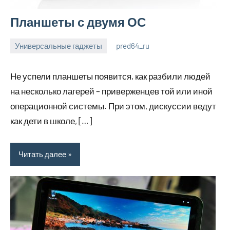
Планшеты с двумя ОС
Универсальные гаджеты
pred64_ru
6
Нет
июля
комментариев
Не успели планшеты появится, как разбили людей
2023
на несколько лагерей – приверженцев той или иной
операционной системы. При этом, дискуссии ведут
как дети в школе, […]
Читать далее