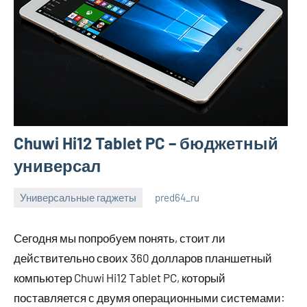
Chuwi Hi12 Tablet PC – бюджетный
универсал
Универсальные гаджеты
pred64_ru
6
Нет
июля
комментариев
Сегодня мы попробуем понять, стоит ли
2023
действительно своих 360 долларов планшетный
компьютер Chuwi Hi12 Tablet PC, который
поставляется с двумя операционными системами: