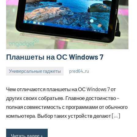
Планшеты на ОС Windows 7
Универсальные гаджеты
pred64_ru
6
Нет
июля
комментариев
Чем отличаются планшеты на ОС Windows 7 от
2023
других своих собратьев. Главное достоинство –
полная совместимость с программами от обычного
компьютера. Выбор таких устройств делают […]
Читать далее