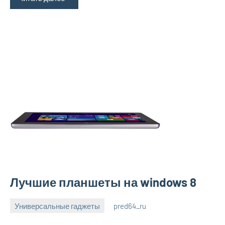
Лучшие планшеты на windows 8
Универсальные гаджеты
pred64_ru
6
Нет