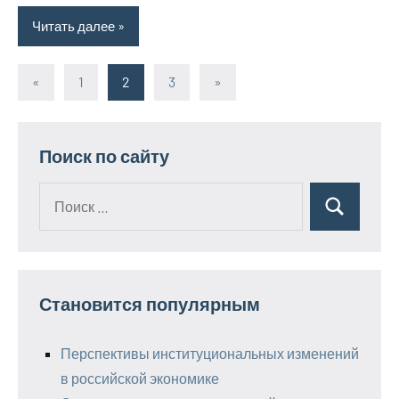
Читать далее
«
Предыдущие
1
2
3
Следующие
»
Пагинация
записи
записи
записей
Поиск по сайту
Поиск
Поиск
для:
Становится популярным
Перспективы институциональных изменений
в российской экономике