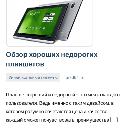
Обзор хороших недорогих
планшетов
Универсальные гаджеты
pred64_ru
6
Нет
июля
комментариев
Планшет хороший и недорогой – это мечта каждого
2023
пользователя. Ведь именно с таким девайсом, в
котором разумно сочетаются цена и качество,
каждый сможет почувствовать преимущества […]