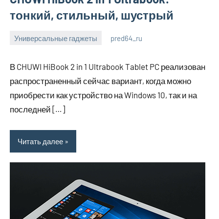
тонкий, стильный, шустрый
Универсальные гаджеты
pred64_ru
6
Нет
июля
комментариев
В CHUWI HiBook 2 in 1 Ultrabook Tablet PC реализован
2023
распространенный сейчас вариант, когда можно
приобрести как устройство на Windows 10, так и на
последней […]
Читать далее