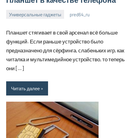
Универсальные гаджеты
pred64_ru
6
Нет
июля
комментариев
Планшет стягивает в свой арсенал всё больше
2023
функций. Если раньше устройство было
предназначено для сёрфинга, слабеньких игр, как
читалка и мультимедийное устройство, то теперь
они […]
Читать далее