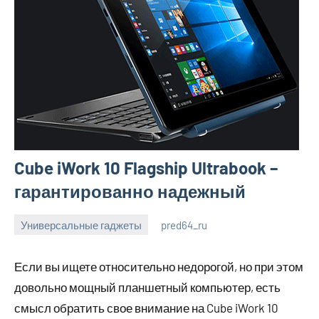
Cube iWork 10 Flagship Ultrabook –
гарантированно надежный
Универсальные гаджеты
pred64_ru
6
Нет
июля
комментариев
Если вы ищете относительно недорогой, но при этом
2023
довольно мощный планшетный компьютер, есть
смысл обратить свое внимание на Cube iWork 10