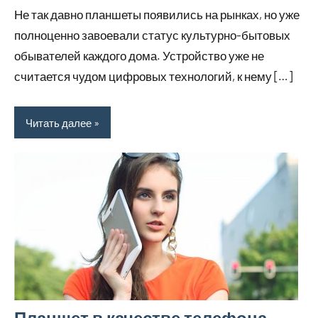
июля
комментариев
Не так давно планшеты появились на рынках, но уже
2023
полноценно завоевали статус культурно-бытовых
обывателей каждого дома. Устройство уже не
считается чудом цифровых технологий, к нему […]
Читать далее
Планшет в качестве телефона