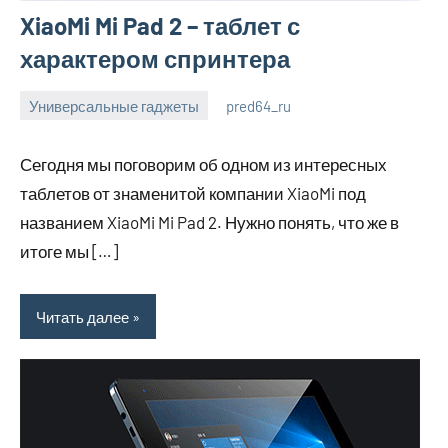
XiaoMi Mi Pad 2 – таблет с
характером спринтера
Универсальные гаджеты
pred64_ru
6
Нет
июля
комментариев
Сегодня мы поговорим об одном из интересных
2023
таблетов от знаменитой компании XiaoMi под
названием XiaoMi Mi Pad 2. Нужно понять, что же в
итоге мы […]
Читать далее