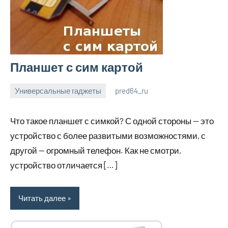
Планшет с сим картой
Универсальные гаджеты
pred64_ru
6
Нет
июля
комментариев
Что такое планшет с симкой? С одной стороны — это
2023
устройство с более развитыми возможностями, с
другой — огромный телефон. Как не смотри,
устройство отличается […]
Читать далее