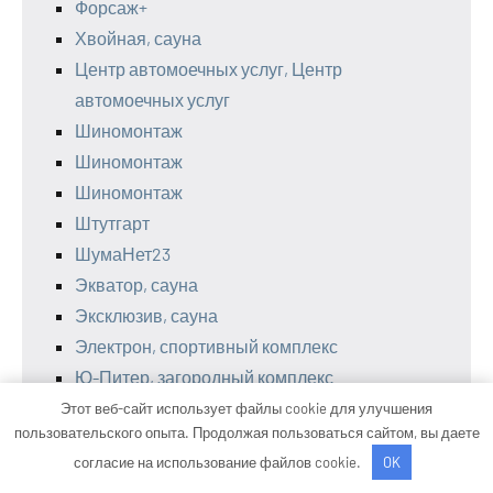
Форсаж+
Хвойная, сауна
Центр автомоечных услуг, Центр
автомоечных услуг
Шиномонтаж
Шиномонтаж
Шиномонтаж
Штутгарт
ШумаНет23
Экватор, сауна
Эксклюзив, сауна
Электрон, спортивный комплекс
Ю-Питер, загородный комплекс
ЮВМ-автосервис
Этот веб-сайт использует файлы cookie для улучшения
пользовательского опыта. Продолжая пользоваться сайтом, вы даете
Юж-климат, магазин
согласие на использование файлов cookie.
OK
Ягуар