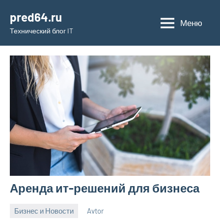
Перейти
pred64.ru
к
Меню
Технический блог IT
содержимому
Аренда ит-решений для бизнеса
Бизнес и Новости
Avtor
26
Нет