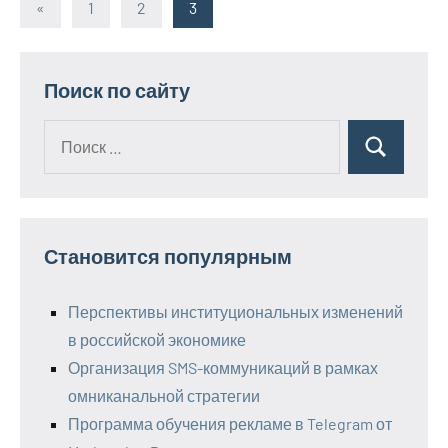
«
Предыдущие
1
2
3
Пагинация
записи
записей
Поиск по сайту
Поиск
Поиск
для:
Становится популярным
Перспективы институциональных изменений
в российской экономике
Организация SMS-коммуникаций в рамках
омниканальной стратегии
Программа обучения рекламе в Telegram от