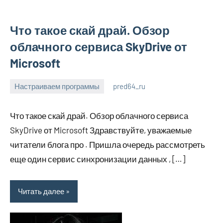
Что такое скай драй. Обзор
облачного сервиса SkyDrive от
Microsoft
Настраиваем программы
pred64_ru
6
Нет
июля
комментариев
Что такое скай драй. Обзор облачного сервиса
2023
SkyDrive от Microsoft Здравствуйте, уважаемые
читатели блога про . Пришла очередь рассмотреть
еще один сервис синхронизации данных , […]
Читать далее