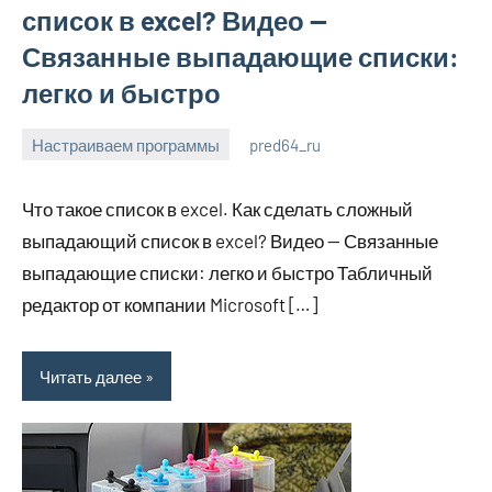
список в excel? Видео —
Связанные выпадающие списки:
легко и быстро
Настраиваем программы
pred64_ru
6
Нет
июля
комментариев
Что такое список в excel. Как сделать сложный
2023
выпадающий список в excel? Видео — Связанные
выпадающие списки: легко и быстро Табличный
редактор от компании Microsoft […]
Читать далее