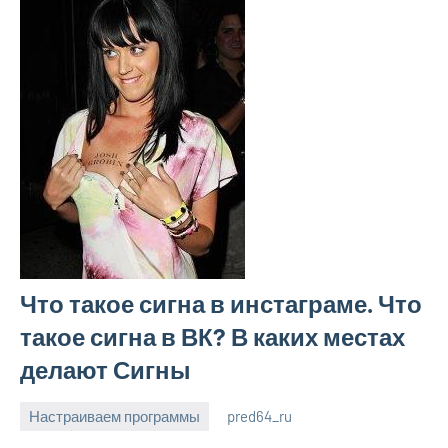
Что такое сигна в инстаграме. Что
такое сигна в ВК? В каких местах
делают Сигны
Настраиваем программы
pred64_ru
6
Нет