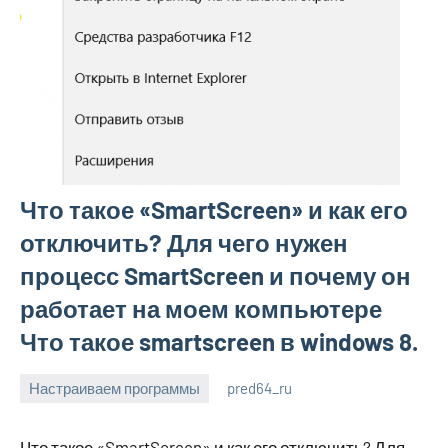
Что такое «SmartScreen» и как его
отключить? Для чего нужен
процесс SmartScreen и почему он
работает на моем компьютере
Что такое smartscreen в windows 8.
Настраиваем программы
pred64_ru
4
Нет
мая
комментариев
Что такое «SmartScreen» и как его отключить? Для