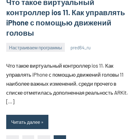
Что такое виртуальный
контроллер ios 11. Как управлять
iPhone с помощью движений
головы
Настраиваем программы
pred64_ru
14
Нет
апреля
комментариев
Что такое виртуальный контроллер ios 11. Как
2022
управлять iPhone с помощью движений головы 11
наиболее важных изменений, среди прочего в
списке отметилась дополненная реальность ARKit.
[…]
Читать далее