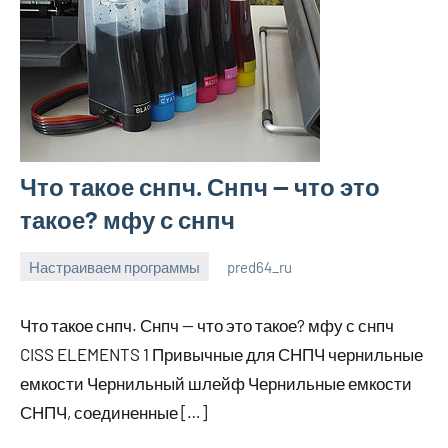
Что такое снпч. Снпч — что это
такое? мфу с снпч
Настраиваем программы
pred64_ru
6
Нет
июля
комментариев
Что такое снпч. Снпч — что это такое? мфу с снпч
2023
CISS ELEMENTS 1 Привычные для СНПЧ чернильные
емкости Чернильный шлейф Чернильные емкости
СНПЧ, соединенные […]