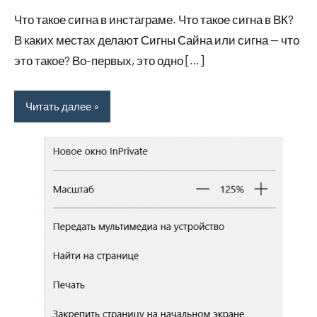
июля
комментариев
Что такое сигна в инстаграме. Что такое сигна в ВК?
2023
В каких местах делают Сигны Сайна или сигна — что
это такое? Во-первых, это одно […]
Читать далее