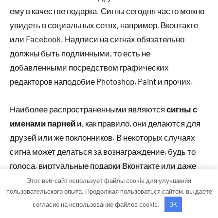
ему в качестве подарка. Сигны сегодня часто можно
увидеть в социальных сетях, например, Вконтакте
или Facebook. Надписи на сигнах обязательно
должны быть подлинными, то есть не
добавленными посредством графических
редакторов наподобие Photoshop, Paint и прочих.
Наиболее распространенными являются
сигны с
именами парней
и, как правило, они делаются для
друзей или же поклонников. В некоторых случаях
сигна может делаться за вознаграждение, будь то
голоса, виртуальные подарки Вконтакте или даже
деньги. Сигны на заказ — отдельная статья
Этот веб-сайт использует файлы cookie для улучшения
пользовательского опыта. Продолжая пользоваться сайтом, вы даете
заработка для смелых девушек (цены на
согласие на использование файлов cookie.
OK
комменчиские сигны обычно в районе 50-300