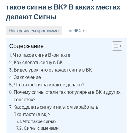
такое сигна в ВК? В каких местах
делают Сигны
Настраиваем программы
pred64_ru
6
Нет
июля
комментариев
Содержание
2023
Что такое сигна Вконтакте
Как сделать сигну в ВК
Видео урок: что означает сигна в ВК
Заключение
Что такое сигна и как ее делают?
Почему сигны стали так популярны в ВК и других
соцсетях?
Как сделать сигну и на этом заработать
Вконтакте (в вк) ?
Что такое сигна?
Сигны с именами