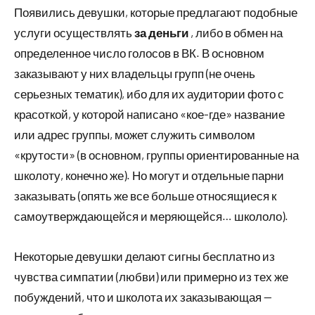
Появились девушки, которые предлагают подобные
услуги осуществлять
за деньги
, либо в обмен на
определенное число голосов в ВК. В основном
заказывают у них владельцы групп (не очень
серьезных тематик), ибо для их аудитории фото с
красоткой, у которой написано «кое-где» название
или адрес группы, может служить символом
«крутости» (в основном, группы ориентированные на
школоту, конечно же). Но могут и отдельные парни
заказывать (опять же все больше относящиеся к
самоутверждающейся и меряющейся… школоло).
Некоторые девушки делают сигны бесплатно из
чувства симпатии (любви) или примерно из тех же
побуждений, что и школота их заказывающая —