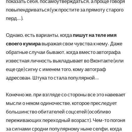
показать себя, посамоутверждаться, а проще говоря
повыпендриваться (уж простите за прямоту старого
перд…).
Однако, есть варианты, когда
пишут на теле имя
своего кумира
выражая свои чувства к нему. Даже
обратные случаи бывают, когда вместо автографа
известная личность выкладывает во Вконтакте (или
еще где) сигну с именем того, кому автограф
адресован. Штука то стала популярной…
Конечно же, при взгляде со стороны все это навевает
мысли о неком одиночестве, которое преследует
большинство обитателей соцсетей (особливо
переживающих переходный возраст). Чем-то погоня
за сигнами сродни популярному ныне селфи, когда