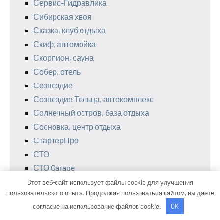
Сервис-Гидравлика
Сибирская хвоя
Сказка, клуб отдыха
Скиф, автомойка
Скорпион, сауна
Собер, отель
Созвездие
Созвездие Тельца, автокомплекс
Солнечный остров, база отдыха
Сосновка, центр отдыха
СтартерПро
СТО
СТО Garage
СТО Гарант
Этот веб-сайт использует файлы cookie для улучшения
пользовательского опыта. Продолжая пользоваться сайтом, вы даете
СТО Рога и Копыта
согласие на использование файлов cookie.
OK
Стрелец, сауна