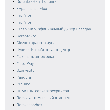
Ds-chip • Чип-Тюнинг •
Evpa_ms_service
Fix Price
Fix Price
Fresh Auto, официальный дилер Changan
GarantAvto
Glazur, караоке-сауна
Hyundai КлючАвто, автоцентр
Maximum, автомойка
MotorWay
Ozon-auto
Pandora
Pro-line
REAKTOR, сеть автосервисов
Remix, автомоечный комплекс
Remzonarzhev