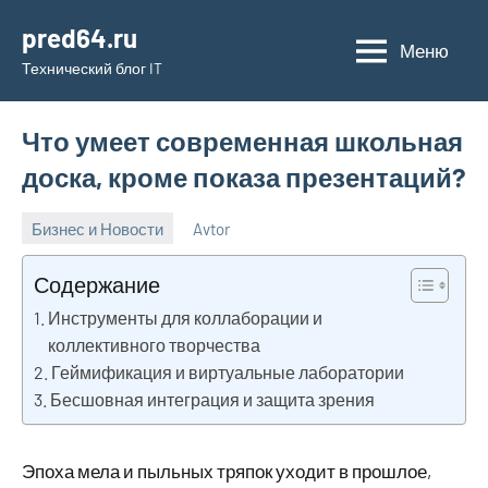
Перейти
pred64.ru
к
Меню
Технический блог IT
содержимому
Что умеет современная школьная
доска, кроме показа презентаций?
Бизнес и Новости
Avtor
21
Нет
марта
комментариев
Содержание
2026
Инструменты для коллаборации и
коллективного творчества
Геймификация и виртуальные лаборатории
Бесшовная интеграция и защита зрения
Эпоха мела и пыльных тряпок уходит в прошлое,