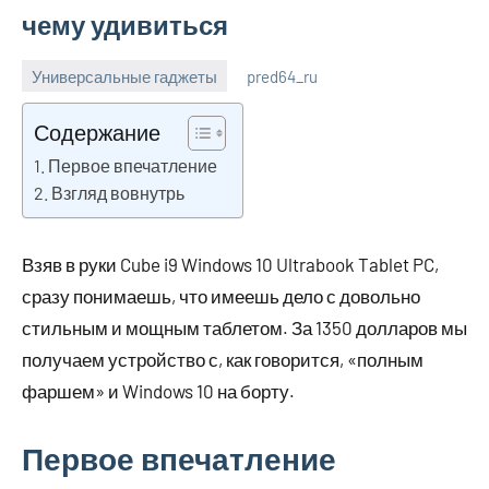
чему удивиться
Универсальные гаджеты
pred64_ru
6
Нет
июля
комментариев
Содержание
2023
Первое впечатление
Взгляд вовнутрь
Взяв в руки Cube i9 Windows 10 Ultrabook Tablet PC,
сразу понимаешь, что имеешь дело с довольно
стильным и мощным таблетом. За 1350 долларов мы
получаем устройство с, как говорится, «полным
фаршем» и Windows 10 на борту.
Первое впечатление