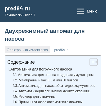
Перейти
pred64.ru
к
Меню
Технический блог IT
содержимому
Двухрежимный автомат для
насоса
Электроника и электрика
pred64_ru
6
Нет
июля
комментариев
Содержание
2023
Автоматика для погружного насоса
Автоматика для насоса с гидроаккумулятором
Мембранный бак 100 л или 50 литров
Автоматика для насоса без гидроаккумулятора
Автоматизация при низком дебите скважины
Ресивер для скважины
Причины отказов автоматики скважины