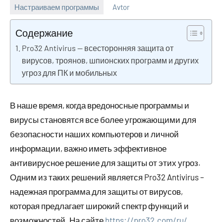
Настраиваем программы
Avtor
27
Нет
февраля
комментариев
Содержание
2024
Pro32 Antivirus — всесторонняя защита от
вирусов, троянов, шпионских программ и других
угроз для ПК и мобильных
В наше время, когда вредоносные программы и
вирусы становятся все более угрожающими для
безопасности наших компьютеров и личной
информации, важно иметь эффективное
антивирусное решение для защиты от этих угроз.
Одним из таких решений является Pro32 Antivirus –
надежная программа для защиты от вирусов,
которая предлагает широкий спектр функций и
возможностей. На сайте
https://pro32.com/ru/