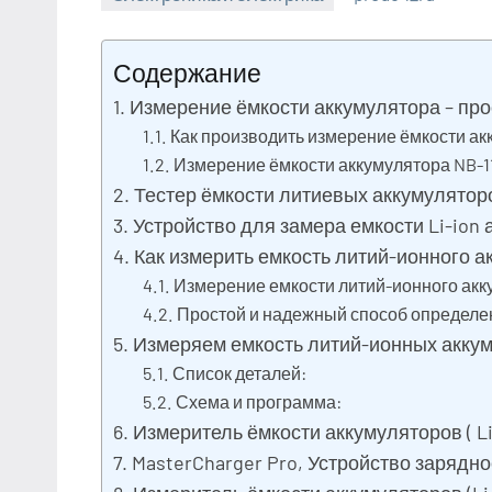
6
Нет
июля
комментариев
Содержание
2023
Измерение ёмкости аккумулятора – про
Как производить измерение ёмкости ак
Измерение ёмкости аккумулятора NB-1
Тестер ёмкости литиевых аккумулятор
Устройство для замера емкости Li-ion 
Как измерить емкость литий-ионного а
Измерение емкости литий-ионного акк
Простой и надежный способ определе
Измеряем емкость литий-ионных аккум
Список деталей:
Схема и программа:
Измеритель ёмкости аккумуляторов ( Li-I
MasterCharger Pro, Устройство зарядно