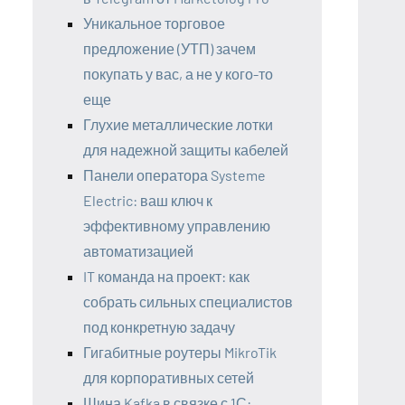
Уникальное торговое
предложение (УТП) зачем
покупать у вас, а не у кого-то
еще
Глухие металлические лотки
для надежной защиты кабелей
Панели оператора Systeme
Electric: ваш ключ к
эффективному управлению
автоматизацией
IT команда на проект: как
собрать сильных специалистов
под конкретную задачу
Гигабитные роутеры MikroTik
для корпоративных сетей
Шина Kafka в связке с 1С: