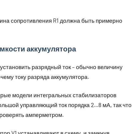
ичина сопротивления R1 должна быть примерно
ёмкости аккумулятора
установить разрядный ток – обычно величину
чему току разряда аккумулятора.
оторые модели интегральных стабилизаторов
ольшой управляющий ток порядка 2…8 мА, так что
проверять амперметром.
ор V1 устанавливают в схему, и замкнув