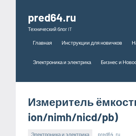
Перейти
к
pred64.ru
содержимому
Технический блог IT
Главная
Инструкции для новичков
Н
Электроника и электрика
Бизнес и Ново
Измеритель ёмкости
ion/nimh/nicd/pb)
Электроника и электрика
pred64_ru