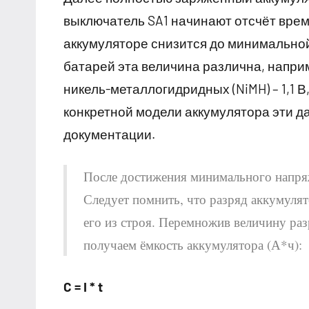
выключатель SA1 начинают отсчёт врем
аккумуляторе снизится до минимальной
батарей эта величина различна, наприме
никель-металлогидридных (NiMH) – 1,1 В,
конкретной модели аккумулятора эти 
документации.
После достижения минимального напря
Следует помнить, что разряд аккумуля
его из строя. Перемножив величину разр
получаем ёмкость аккумулятора (А*ч):
C = I * t