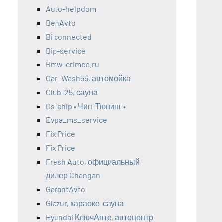
Auto-helpdom
BenAvto
Bi connected
Bip-service
Bmw-crimea.ru
Car_Wash55, автомойка
Club-25, сауна
Ds-chip • Чип-Тюнинг •
Evpa_ms_service
Fix Price
Fix Price
Fresh Auto, официальный
дилер Changan
GarantAvto
Glazur, караоке-сауна
Hyundai КлючАвто, автоцентр