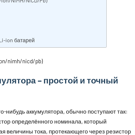
-Ion/NiMH/NiCD/Pb)
Li-ion батарей
on/nimh/nicd/pb)
улятора – простой и точный
ого-нибудь аккумулятора, обычно поступают так:
стор определённого номинала, который
вая величины тока, протекающего через резистор