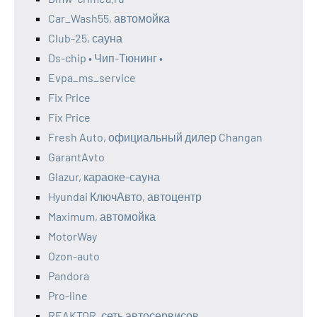
Car_Wash55, автомойка
Club-25, сауна
Ds-chip • Чип-Тюнинг •
Evpa_ms_service
Fix Price
Fix Price
Fresh Auto, официальный дилер Changan
GarantAvto
Glazur, караоке-сауна
Hyundai КлючАвто, автоцентр
Maximum, автомойка
MotorWay
Ozon-auto
Pandora
Pro-line
REAKTOR, сеть автосервисов