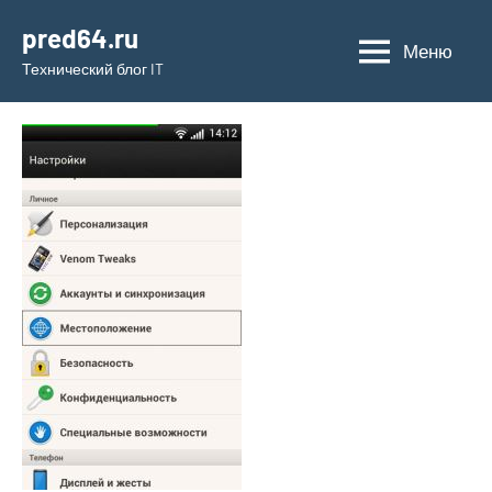
Перейти
pred64.ru
к
Меню
Технический блог IT
содержимому