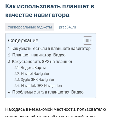
Как использовать планшет в
качестве навигатора
Универсальные гаджеты
pred64_ru
6
Нет
июля
комментариев
Содержание
2023
Как узнать, есть ли в планшете навигатор
Планшет-навигатор: Видео
Как установить GPS на планшет
Яндекс Карты
Navitel Navigator
Sygic GPS Navigator
Maverick GPS Navigation
Проблемы с GPS в планшетах: Видео
Находясь в незнакомой местности, пользователю
может понадобиться найти путь домой, или в