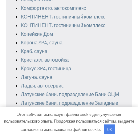
Комфортавто, автокомплекс
КОНТИНЕНТ, гостиничный комплекс
КОНТИНЕНТ, гостиничный комплекс
Копейкин Дом
Корона SPA, сауна
Краб, сауна
Кристалл, автомойка
Крокус SPA, гостиница
Лагуна, сауна
Ладья, автосервис
Латунские бани, подразделение Бани ОЦМ
Латунские бани, подразделение Западные
бани
Этот веб-сайт использует файлы cookie для улучшения
Лдн-дизайн, фабрика столярных изделий
пользовательского опыта. Продолжая пользоваться сайтом, вы даете
Легенда Байкала, отель
согласие на использование файлов cookie.
OK
Лотос, сауна