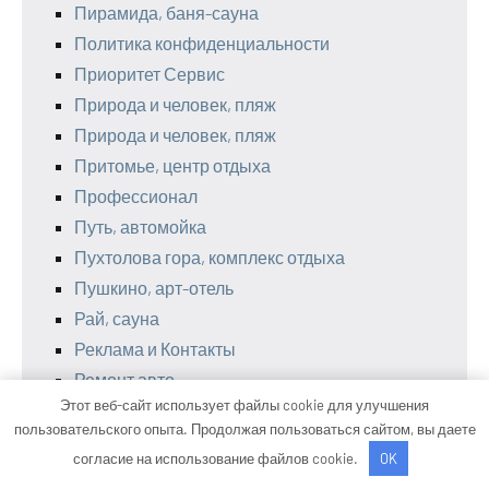
Пирамида, баня-сауна
Политика конфиденциальности
Приоритет Сервис
Природа и человек, пляж
Природа и человек, пляж
Притомье, центр отдыха
Профессионал
Путь, автомойка
Пухтолова гора, комплекс отдыха
Пушкино, арт-отель
Рай, сауна
Реклама и Контакты
Ремонт авто
Этот веб-сайт использует файлы cookie для улучшения
Ремонт грузового автотранспорта
пользовательского опыта. Продолжая пользоваться сайтом, вы даете
Ремшина
согласие на использование файлов cookie.
OK
Ржевские бани, центр красоты и здоровья