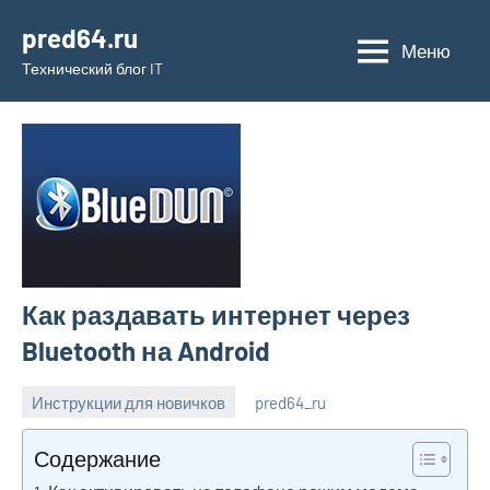
Перейти
pred64.ru
к
Меню
Технический блог IT
содержимому
Как раздавать интернет через
Bluetooth на Android
Инструкции для новичков
pred64_ru
6
Нет
июля
комментариев
Содержание
2023