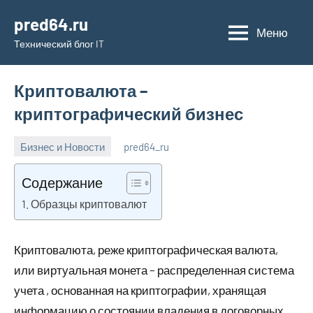
Перейти
pred64.ru
к
Меню
Технический блог IT
содержимому
Криптовалюта –
криптографический бизнес
Бизнес и Новости
pred64_ru
6
Нет
июля
комментариев
Содержание
2023
Образцы криптовалют
Криптовалюта, реже криптографическая валюта,
или виртуальная монета – распределенная система
учета , основанная на криптографии, хранящая
информацию о состоянии владения в договорных