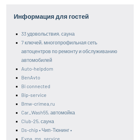
Информация для гостей
33 удовольствия, сауна
7 ключей, многопрофильная сеть
автоцентров по ремонту и обслуживанию
автомобилей
Auto-helpdom
BenAvto
Bi connected
Bip-service
Bmw-crimea.ru
Car_Wash55, автомойка
Club-25, сауна
Ds-chip • Чип-Тюнинг •
Evpa_ms_service