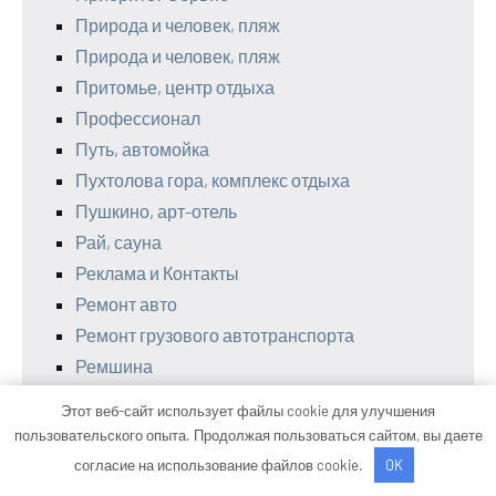
Природа и человек, пляж
Природа и человек, пляж
Притомье, центр отдыха
Профессионал
Путь, автомойка
Пухтолова гора, комплекс отдыха
Пушкино, арт-отель
Рай, сауна
Реклама и Контакты
Ремонт авто
Ремонт грузового автотранспорта
Ремшина
Ржевские бани, центр красоты и здоровья
Этот веб-сайт использует файлы cookie для улучшения
Родники, автомойка
пользовательского опыта. Продолжая пользоваться сайтом, вы даете
Родники, автомойка
согласие на использование файлов cookie.
OK
РомАн, автомоечный комплекс