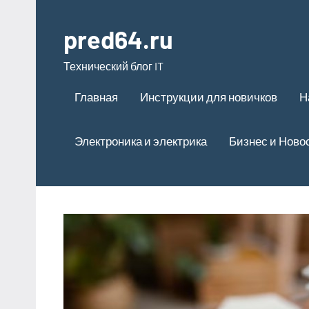
Перейти
к
pred64.ru
содержимому
Технический блог IT
Главная
Инструкции для новичков
Н
Электроника и электрика
Бизнес и Ново