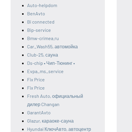
Auto-helpdom
BenAvto
Bi connected
Bip-service
Bmw-crimea.ru
Car_Wash55, автомойка
Club-25, сауна
Ds-chip • Чип-Тюнинг •
Evpa_ms_service
Fix Price
Fix Price
Fresh Auto, официальный
дилер Changan
GarantAvto
Glazur, караоке-сауна
Hyundai КлючАвто, автоцентр