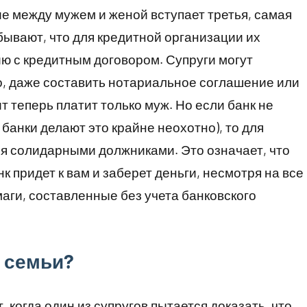
ие между мужем и женой вступает третья, самая
бывают, что для кредитной организации их
ю с кредитным договором. Супруги могут
о, даже составить нотариальное соглашение или
т теперь платит только муж. Но если банк не
 банки делают это крайне неохотно), то для
я солидарными должниками. Это означает, что
к придет к вам и заберет деньги, несмотря на все
аги, составленные без учета банковского
 семьи?
 когда один из супругов пытается доказать, что