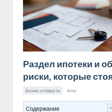
Раздел ипотеки и о
риски, которые ст
Бизнес и Новости
Avtor
20
Нет
февраля
комментариев
Содержание
2026