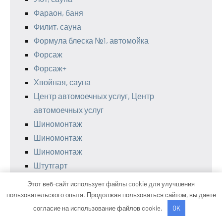
Фараон, баня
Филит, сауна
Формула блеска №1, автомойка
Форсаж
Форсаж+
Хвойная, сауна
Центр автомоечных услуг, Центр
автомоечных услуг
Шиномонтаж
Шиномонтаж
Шиномонтаж
Штутгарт
ШумаНет23
Этот веб-сайт использует файлы cookie для улучшения
Экватор, сауна
пользовательского опыта. Продолжая пользоваться сайтом, вы даете
Эксклюзив, сауна
согласие на использование файлов cookie.
OK
Электрон, спортивный комплекс