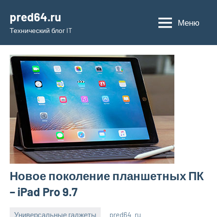
Перейти
pred64.ru
к
Меню
Технический блог IT
содержимому
Новое поколение планшетных ПК
– iPad Pro 9.7
Универсальные гаджеты
pred64_ru