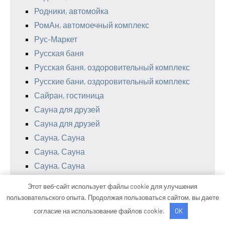
Родники, автомойка
РомАн, автомоечный комплекс
Рус-Маркет
Русская баня
Русская баня, оздоровительный комплекс
Русские бани, оздоровительный комплекс
Сайран, гостиница
Сауна для друзей
Сауна для друзей
Сауна, Сауна
Сауна, Сауна
Сауна, Сауна
Святэкс
Этот веб-сайт использует файлы cookie для улучшения
Сервис-Гидравлика
пользовательского опыта. Продолжая пользоваться сайтом, вы даете
Сибирская хвоя
согласие на использование файлов cookie.
OK
Сказка, клуб отдыха