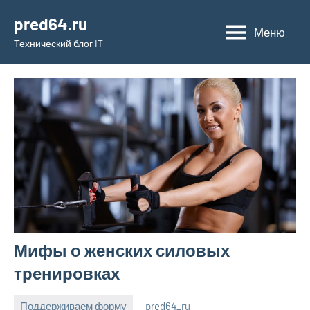
Перейти
pred64.ru
к
Меню
Технический блог IT
содержимому
Мифы о женских силовых
тренировках
Поддерживаем форму
pred64_ru