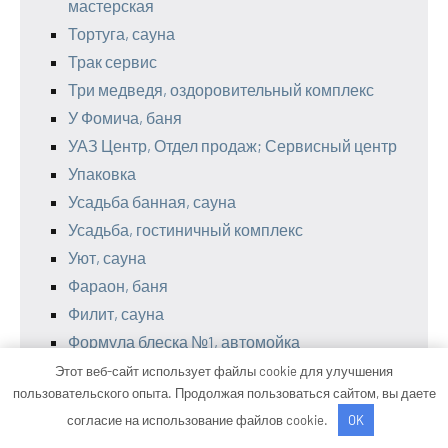
мастерская
Тортуга, сауна
Трак сервис
Три медведя, оздоровительный комплекс
У Фомича, баня
УАЗ Центр, Отдел продаж; Сервисный центр
Упаковка
Усадьба банная, сауна
Усадьба, гостиничный комплекс
Уют, сауна
Фараон, баня
Филит, сауна
Формула блеска №1, автомойка
Форсаж
Этот веб-сайт использует файлы cookie для улучшения
пользовательского опыта. Продолжая пользоваться сайтом, вы даете
Форсаж+
согласие на использование файлов cookie.
OK
Хвойная, сауна