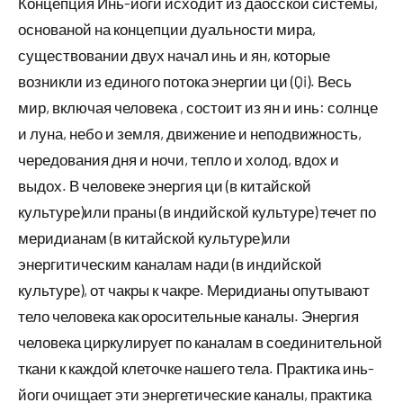
Концепция Инь-йоги исходит из даосской системы,
основаной на концепции дуальности мира,
существовании двух начал инь и ян, которые
возникли из единого потока энергии ци (Qi). Весь
мир, включая человека , состоит из ян и инь: солнце
и луна, небо и земля, движение и неподвижность,
чередования дня и ночи, тепло и холод, вдох и
выдох. В человеке энергия ци (в китайской
культуре)или праны (в индийской культуре) течет по
меридианам (в китайской культуре)или
энергитическим каналам нади (в индийской
культуре), от чакры к чакре. Меридианы опутывают
тело человека как оросительные каналы. Энергия
человека циркулирует по каналам в соединительной
ткани к каждой клеточке нашего тела. Практика инь-
йоги очищает эти энергетические каналы, практика