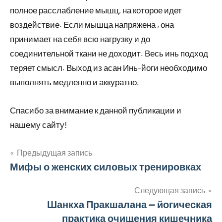
полное расслабление мышц, на которое идет
воздействие. Если мышца напряжена , она
принимает на себя всю нагрузку и до
соединительной ткани не доходит. Весь инь подход
теряет смысл. Выход из асан Инь-йоги необходимо
выполнять медленно и аккуратно.
Спасибо за внимание к данной публикации и
нашему сайту!
Предыдущая запись
Навигация
Мифы о женских силовых тренировках
по
Следующая запись
Шанкха Пракшалана — йогическая
записям
практика очищения кишечника